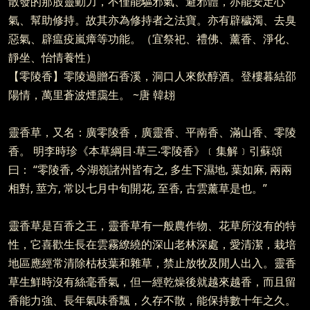
散發的那股靈動力，不僅能驅邪氣、避邪體，亦能安定心
氣、幫助修持。故其亦為修持者之法寶。亦有辟穢濁、去臭
惡氣、辟瘟疫嵐瘴等功能。（宜祭祀、禮佛、薰香、淨化、
靜坐、怡情養性）
【零陵香】零陵過贈石香溪，洞口人來飲醇酒。登樓暮結邵
陽情，萬里蒼波煙靄生。 ~唐 韓翃
靈香草，又名：廣零陵香，廣靈香、平南香、滿山香、零陵
香。 明李時珍《本草綱目‧草三‧零陵香》﹝集解﹞引蘇頌
曰： “零陵香, 今湖嶺諸州皆有之, 多生下濕地, 葉如麻, 兩兩
相對, 莖方, 常以七月中旬開花, 至香, 古雲薰草是也。”
靈香草是百香之王，靈香草有一般農作物、花草所沒有的特
性，它喜歡生長在雲霧繚繞的深山老林深處，愛清潔，栽培
地區應經常清除枯枝葉和雜草，禁止放牧及閒人出入。靈香
草生鮮時沒有絲毫香氣，但一經乾燥後就越來越香，而且留
香能力強、長年氣味香飄，久存不散，能保持數十年之久。