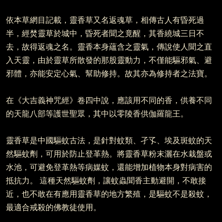
依本草網目記載，靈香草又名返魂草，相傳古人有昏死過
半，經焚靈草於城中，昏死者聞之竟醒，其香繞城三日不
去，故得返魂之名。靈香本身蘊含之靈氣，傳說使人聞之直
入天靈，由於靈草所散發的那股靈動力，不僅能驅邪氣、避
邪體，亦能安定心氣、幫助修持。故其亦為修持者之法寶。
在《大吉義神咒經》卷四中說，應該用不同的香，供養不同
的天龍八部等護世聖眾，其中以零陵香供伽羅龍王。
靈香草是中國驅蚊古法，是針對蚊類、孑孓、埃及斑蚊的天
然驅蚊劑，可用於防止登革熱。將靈香草粉末灑在水栽盤或
水池，可避免登革熱等病媒蚊，還能增加植物本身對病害的
抵抗力。 這種天然驅蚊劑，讓蚊蟲聞香主動避開，不敢接
近，也不敢在有應用靈香草的地方繁殖，是驅蚊不是殺蚊，
最適合戒殺的佛教徒使用。