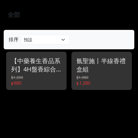
全部
排序
【中藥養生香品系
氤聖施丨半線香禮
列】4H盤香綜合
盒組
版禮盒組*彰化金
$1,200
$1,680
680
1,280
$
$
好禮金質獎*