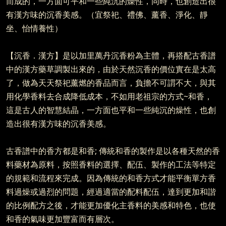
而成的，一方面可平和一些純沉的燥性，同時，也創造出很
有漢方味的沉香美感。（宜祭祀、禮佛、薰香、淨化、靜
坐、怡情養性）
【沉香．漢方】是以加里萬丹沉香粉為主體，再搭配古香譜
中的漢方藥草調製出來的，由於天然沉香的價位實在是太高
了，做為天天祭祀薰燃的香品而言，負擔不可謂不大，與其
用化學香料去合成降低成本，不如用老祖宗的方式~和香，
這是古人的智慧結晶，一方面也平和一些純沉的燥性，也創
造出很有漢方味的沉香美感。
古香譜中的香方都是和香; 傳統和香的製作是以各種天然的香
料藥材為原料，按照香料的選擇、配伍、製作的工法等特定
的規範和流程來完成。因為傳統的和香方式才能平衡單方香
料過燥或過烈的問題，經過適當的配料配伍，達到更加和諧
的比例配方之後，才能更加優化主香料的美感和特色，也使
和香的氣味更加豐富而有層次。