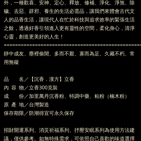
外，一種歡喜、安神、定心、釋放、修補、淨化、淨煞、除
穢、去惡、辟邪、養生的生活必需品，讓我們來體會古代文
人的品香生活，讓現代人在忙於科技與追求效率的緊張生活
之餘，透過好香引領進入更有靈性的空間，柔化身心，清淨
心靈，創造更美好的人生！
================================================
靜中成友、塵裡偷閒、多而不厭、寡而為足、久藏不朽、常
用無礙
品 名／【沉香．漢方】立香
內 容 物／立香300克裝
成 份／加里萬丹沉香粉、特調中藥、粘粉（楠木粉）
原 產 地／台灣製造
保存期限／防潮得宜可永久保存
招財開運系列、消災祈福系列、抒壓安眠系列為使用方法建
議，僅供參考。如無特殊需求，可依照自己喜歡的味道選擇