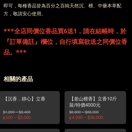
即可，每種香品皆為百分之百純天然沉、檀、中藥本草配
方，敬請安心使用。
***全店同價位香品買6送1，請在結帳時，於
『訂單備註』欄位，自行填寫欲送之同價位香
品。***
相關的產品
【沉香．靜心】立香
【老山檀香】立香10斤
裝/特價4000元
$1,200 ~ $8,400
$6,600 ~ $66,000
500 ~ $3,000
4,000 ~ $36,000
$
$