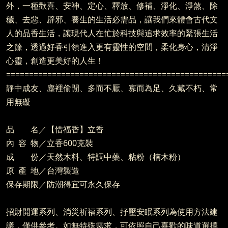
外，一種歡喜、安神、定心、釋放、修補、淨化、淨煞、除
穢、去惡、辟邪、養生的生活必需品，讓我們來體會古代文
人的品香生活，讓現代人在忙於科技與追求效率的緊張生活
之餘，透過好香引領進入更有靈性的空間，柔化身心，清淨
心靈，創造更美好的人生！
================================================
靜中成友、塵裡偷閒、多而不厭、寡而為足、久藏不朽、常
用無礙
品 名／【惜福香】立香
內 容 物／立香600克裝
成 份／天然木料、特調中藥、粘粉（楠木粉）
原 產 地／台灣製造
保存期限／防潮得宜可永久保存
招財開運系列、消災祈福系列、抒壓安眠系列為使用方法建
議，僅供參考。如無特殊需求，可依照自己喜歡的味道選擇