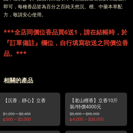
即可，每種香品皆為百分之百純天然沉、檀、中藥本草配
方，敬請安心使用。
***全店同價位香品買6送1，請在結帳時，於
『訂單備註』欄位，自行填寫欲送之同價位香
品。***
相關的產品
【沉香．靜心】立香
【老山檀香】立香10斤
裝/特價4000元
$1,200 ~ $8,400
$6,600 ~ $66,000
500 ~ $3,000
4,000 ~ $36,000
$
$