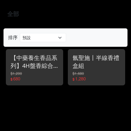
全部
排序
【中藥養生香品系
氤聖施丨半線香禮
列】4H盤香綜合
盒組
版禮盒組*彰化金
$1,200
$1,680
680
1,280
$
$
好禮金質獎*