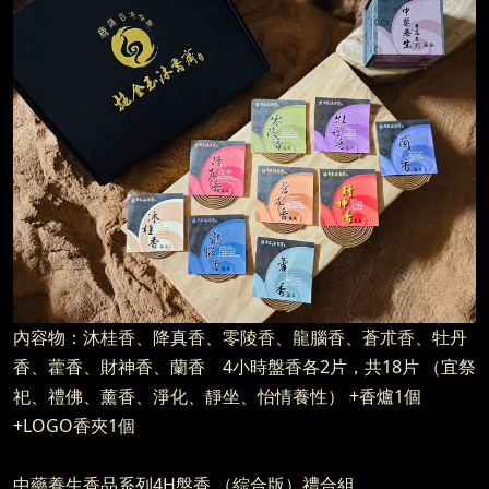
內容物：沐桂香、降真香、零陵香、龍腦香、蒼朮香、牡丹
香、藿香、財神香、蘭香 4小時盤香各2片，共18片 （宜祭
祀、禮佛、薰香、淨化、靜坐、怡情養性）
+香爐1個
+LOGO香夾1個
中藥養生香品系列4H盤香 （綜合版）禮合組