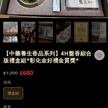
【中藥養生香品系列】4H盤香綜合
版禮盒組*彰化金好禮金質獎*
680
1,200
$
$
規格
禮盒組
數量