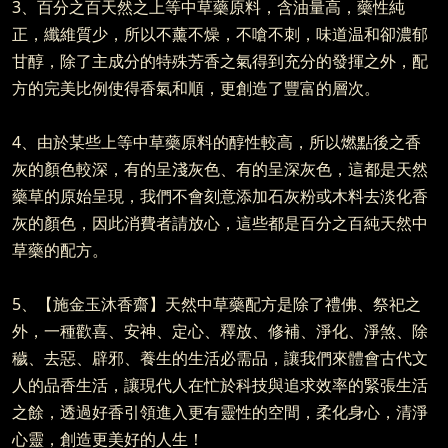
3、百分之百天然之上等中草藥原料，含油量高，藥性純
正，纖維質少，所以不薰不燥，不嗆不刺，味道温和卻濃郁
甘醇，除了主成分的特殊芳香之氣得到充分的發揮之外，配
方的完美比例使得香氣和順，更創造了豐富的層次。
4、由於某些上等中草藥原料的醇性較高，所以燃點後之香
灰的顏色較深，有的呈淺灰色、有的呈深灰色，這都是天然
藥草的原始呈現，我們不會刻意添加石灰粉或木料去淡化香
灰的顏色，因此消費者請放心，這些都是百分之百純天然中
草藥的配方。
5、【施金玉沐香齋】天然中草藥配方是除了禮佛、祭祀之
外，一種歡喜、安神、定心、釋放、修補、淨化、淨煞、除
穢、去惡、辟邪、養生的生活必需品，讓我們來體會古代文
人的品香生活，讓現代人在忙於科技與追求效率的緊張生活
之餘，透過好香引領進入更有靈性的空間，柔化身心，清淨
心靈，創造更美好的人生！