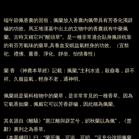
端午節佩香囊的習俗，佩蘭放入香囊內佩帶具有芳香化濁辟
穢的功效。馬王堆漢墓中出土的文物中的香囊就有中藥佩
蘭。古時又稱它叫“醒頭草“。是一種非常適合貼身佩掛枕靠
的有芬芳氣味的藥草,具養血安眠益氣輕身的功效。（宜祭
祀、禮佛、薰香、淨化、靜坐、怡情養性）
蘭 香 《神農本草經》記載：佩蘭,“主利水道，殺蠱毒，辟不
祥。久服益氣，輕身不老，通神明。
佩蘭就是菊科植物中的蘭草，是非常常見的一種香草。因為
它氣香如蘭，佩戴它可以芳香辟穢，因此稱為佩蘭。
其名源自《離騷》“扈江離與辟芷兮，紉秋蘭以為佩”，《楚
辭》裏列之為香草。
《本草綱目》曰：“蘭可佩，可浴，可紉。”這充分說明佩蘭