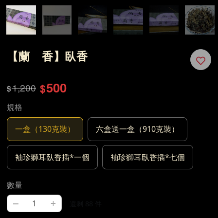
【蘭 香】臥香
500
1,200
$
$
規格
一盒（130克裝）
六盒送一盒（910克裝）
袖珍獅耳臥香插*一個
袖珍獅耳臥香插*七個
數量
–
+
還剩 88 件