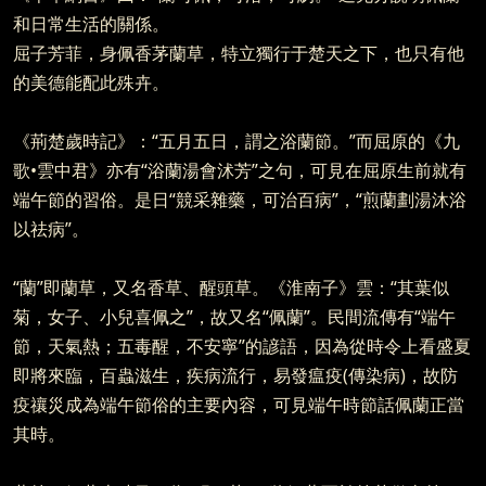
和日常生活的關係。
屈子芳菲，身佩香茅蘭草，特立獨行于楚天之下，也只有他
的美德能配此殊卉。
《荊楚歲時記》：“五月五日，謂之浴蘭節。”而屈原的《九
歌•雲中君》亦有“浴蘭湯會沭芳”之句，可見在屈原生前就有
端午節的習俗。是日“競采雜藥，可治百病”，“煎蘭劃湯沐浴
以祛病”。
“蘭”即蘭草，又名香草、醒頭草。《淮南子》雲：“其葉似
菊，女子、小兒喜佩之”，故又名“佩蘭”。民間流傳有“端午
節，天氣熱；五毒醒，不安寧”的諺語，因為從時令上看盛夏
即將來臨，百蟲滋生，疾病流行，易發瘟疫(傳染病)，故防
疫禳災成為端午節俗的主要內容，可見端午時節話佩蘭正當
其時。