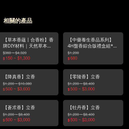
相關的產品
【草本香蘊丨合香粉】香
【中藥養生香品系列】
牌DIY材料｜天然草本香
4H盤香綜合版禮盒組*彰
粉｜可做香包・可直接聞
化金好禮金質獎*
$360 ~ $4,320
$1,200
香
150 ~ $1,300
680
$
$
【降真香】立香
【零陵香】立香
$1,200 ~ $10,080
$1,200 ~ $8,400
500 ~ $3,600
500 ~ $3,000
$
$
【蒼朮香】立香
【牡丹香】立香
$1,200 ~ $8,400
$1,200 ~ $8,400
500 ~ $3,000
500 ~ $3,000
$
$