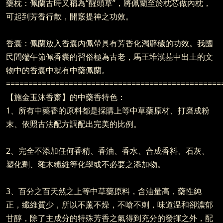
藥枕：佩蘭古時又稱為“醒頭草”，將佩蘭至於枕芯做內枕，
可起到芳香行散，開竅提神之功效。
香囊：佩蘭放入香囊內佩帶具有芳香化濁辟穢的功效。我國
民間端午節佩香囊的習俗極為古老，馬王堆漢墓中出土的文
物中的香囊中就有中藥佩蘭。
================================================
【施金玉沐香齋】的中藥香特色：
1、所有中藥香的原料都是採購上等中草藥原材、打磨成粉
末、依照古法配方調配出完美的比例。
2、完全不添加任何香精、香油、香水、合成香料、石灰、
塑化劑、雜木纖維等化學或不必要之添加物。
3、百分之百天然之上等中草藥原料，含油量高，藥性純
正，纖維質少，所以不薰不燥，不嗆不刺，味道温和卻濃郁
甘醇，除了主成分的特殊芳香之氣得到充分的發揮之外，配