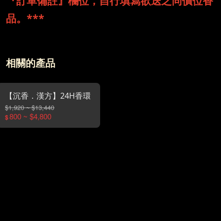
『訂單備註』欄位，自行填寫欲送之同價位香
品。***
相關的產品
【沉香．漢方】24H香環
$1,920 ~ $13,440
800 ~ $4,800
$