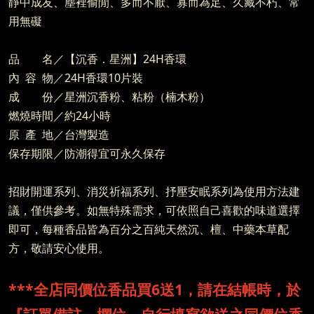
靜中成友、塵裡偷閒、多而不厭、寡而為足、久藏不朽、常
用無礙
品 名／【沉香．星洲】24H香環
內 容 物／24H香環10片裝
成 份／星洲沉香粉、粘粉（楠木粉）
燃燒時間／約24小時
原 產 地／台灣製造
保存期限／防潮得宜可永久保存
招財開運系列、消災祈福系列、抒壓安眠系列為使用方法建
議，僅供參考。如無特殊需求，可依照自己喜歡的味道選擇
即可，每種香品皆為百分之百純天然沉、檀、中藥本草配
方，敬請安心使用。
***全店同價位香品買6送1，請在結帳時，於