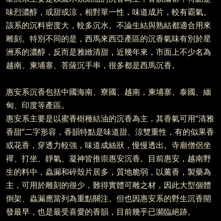
味烈濃醇，或甜或涼，相對單一性，味道成片，較有霸氣。
該系的沉料密度大，較多沉水。不論生結與熟結都適合用來
雕刻。特別不同的是，西馬來西亞產區的沉香氣味有別於星
洲系的濃醇，反而是雅緻清甜，近幾年來，市面上不少名為
越南、柬埔寨、菩薩沉手串，很多都是西馬沉香。
惠安系沉香包括中國海南、寮國、越南，柬埔寨、泰國、緬
甸、印度等產區。
惠安系主要是以蜜香樹種結油的沉香為主，其香氣可用“清雅
香甜”二字形容，香韻特點是味道甜、涼雙重性，有的似果香
或花香，穿透力較強，味道成絲狀，慢慢透出。寺廟僧侶坐
禪、打坐、靜氣、凝神皆推崇惠安沉香。目前惠安，越南野
生的料中，蟲漏和碎殼片居多，質地脆弱，以薰香，製藥為
主，可用於雕刻的很少，難得實體可雕之材，因此大型個體
倒架、蟲漏應當列為重點關注。但也因惠安系的野生沉香開
發最早，也是最受喜愛的香韻，目前幾乎已瀕臨絕跡。