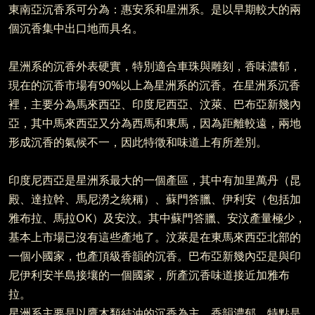
東南亞沉香系可分為：惠安系和星洲系。是以早期較大的兩
個沉香集中出口地而具名。
星洲系的沉香外表硬實，特別適合車珠與雕刻，香味濃郁，
現在的沉香市場有90%以上為星洲系的沉香。在星洲系沉香
裡，主要分為馬來西亞、印度尼西亞、汶萊、巴布亞新幾內
亞，其中馬來西亞又分為西馬和東馬，因為距離較遠，兩地
形成沉香的氣候不一，因此特徵和味道上有所差別。
印度尼西亞是星洲系最大的一個產區，其中有加里萬丹（昆
殿、達拉幹、馬尼澇之統稱）、蘇門答臘、伊利安（包括加
雅布拉、馬拉OK）及安汶。其中蘇門答臘、安汶產量極少，
基本上市場已沒有這些產地了。汶萊是在東馬來西亞北部的
一個小國家，也產頂級香韻的沉香。巴布亞新幾內亞是與印
尼伊利安半島接壤的一個國家，所產沉香味道接近加雅布
拉。
星洲系主要是以鷹木類結油的沉香為主，香韻濃郁，特點是