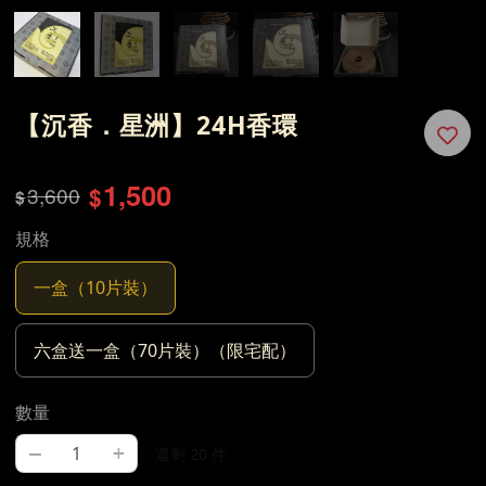
【沉香．星洲】24H香環
1,500
3,600
$
$
規格
一盒（10片裝）
六盒送一盒（70片裝）（限宅配）
數量
–
+
還剩 20 件