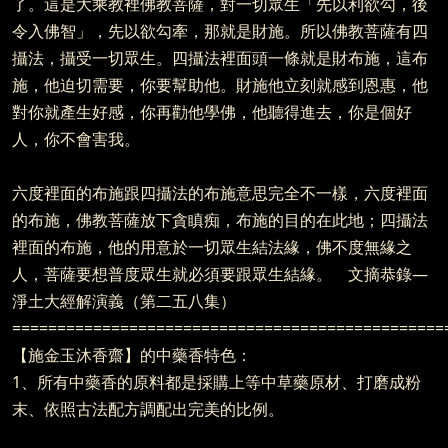
了。這是大乘教裡佛教菩薩，對一切眾生「先以利欲勾，後
令入佛智」，先以欲勾牽，那就是財施。所以佛教菩薩有四
攝法，攝受一切眾生。四攝法裡面頭一條就是財布施，這布
施，他迫切需要，你要幫助他。財施他立刻就感到恩惠，他
對你就產生好感，你再勸他學佛，他聽得進去，你是個好
人，你不會害我。
六度裡面的布施跟四攝法的布施意思完全不一樣，六度裡面
的布施，佛教菩薩放下貪瞋痴，布施的目的在此地；四攝法
裡面的布施，他的用意於一切眾生結法緣，佛不度無緣之
人，菩薩要想普度眾生就必須要跟眾生結緣。 文摘恭錄—
淨土大經解演義（第二五八集）
================================================
【施金玉沐香齋】的中藥香特色：
1、所有中藥香的原料都是採購上等中草藥原材、打磨成粉
末、依照古法配方調配出完美的比例。