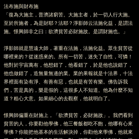
法布施與財布施
「復為大施主，普濟諸窮苦。大施主者，於一切人行大施。
至於所施者，為是財耶？法耶？淨影師云法施化益，是謂法
施。憬興師非之曰：欲濟貧苦必財施故。是謂財施也。」
淨影師就是慧遠大師，著重在法施，法施化益。眾生貧苦從
哪裡來的？從迷惑來的。所有一切苦，迷失了自性，可憐！
他對於宇宙萬有，他想錯了，他看錯了，於是他也說錯了，
他也做錯了，造無量無邊的業。業的果報就是十法界，十法
界裡面有染有淨、有善有惡，也就是有苦有樂。佛告訴我
們，苦是真的，樂是假的，這很多人不知道。他為什麼不知
道？粗心大意。如果細心的去觀察，他就明白了。
憬興師偏重在財施上，「欲濟貧苦，必財施故」。我們看到
貧苦的人，你要勸他學佛，他三餐飯都吃不飽，他哪有心來
學佛？你能把他基本的生活解決掉，你勸他來學佛，他就來