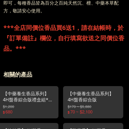
即可，每種香品皆為百分之百純天然沉、檀、中藥本草配
方，敬請安心使用。
***全店同價位香品買6送1，請在結帳時，於
『訂單備註』欄位，自行填寫欲送之同價位香
品。***
相關的產品
【中藥養生香品系列】
【中藥養生香品系列】
4H盤香綜合版禮盒組*彰
4H盤香綜合版
化金好禮金質獎*
$1,200
$170 ~ $5,880
680
70 ~ $2,100
$
$