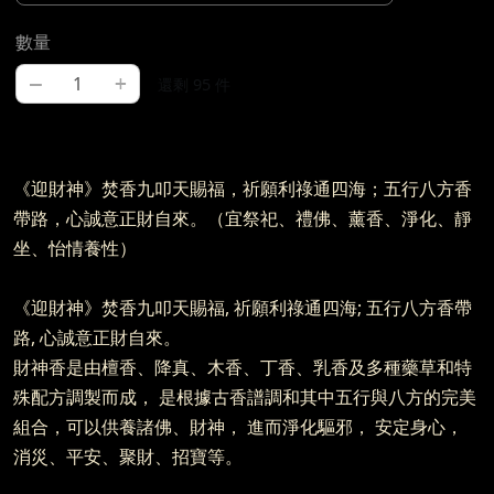
數量
–
+
還剩 95 件
《迎財神》焚香九叩天賜福，祈願利祿通四海；五行八方香
帶路，心誠意正財自來。（宜祭祀、禮佛、薰香、淨化、靜
坐、怡情養性）
《迎財神》焚香九叩天賜福, 祈願利祿通四海; 五行八方香帶
路, 心誠意正財自來。
財神香是由檀香、降真、木香、丁香、乳香及多種藥草和特
殊配方調製而成， 是根據古香譜調和其中五行與八方的完美
組合，可以供養諸佛、財神， 進而淨化驅邪， 安定身心，
消災、平安、聚財、招寶等。