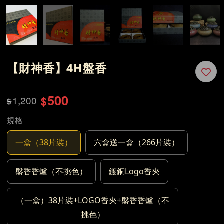
【財神香】4H盤香
500
1,200
$
$
規格
一盒（38片裝）
六盒送一盒（266片裝）
盤香香爐（不挑色）
鍍銅Logo香夾
（一盒）38片裝+LOGO香夾+盤香香爐（不
挑色）