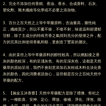
2、完全不添加任何香精、香油、香水、合成香料、石灰、
塑化劑、雜木纖維等化學或不必要之添加物。
3、百分之百天然之上等中草藥原料，含油量高，藥性純
正，纖維質少，所以不薰不燥，不嗆不刺，味道温和卻濃郁
甘醇，除了主成分的特殊芳香之氣得到充分的發揮之外，配
方的完美比例使得香氣和順，更創造了豐富的層次。
4、由於某些上等中草藥原料的醇性較高，所以燃點後之香
灰的顏色較深，有的呈淺灰色、有的呈深灰色，這都是天然
藥草的原始呈現，我們不會刻意添加石灰粉或木料去淡化香
灰的顏色，因此消費者請放心，這些都是百分之百純天然中
草藥的配方。
5、【施金玉沐香齋】天然中草藥配方是除了禮佛、祭祀之
外，一種歡喜、安神、定心、釋放、修補、淨化、淨煞、除
穢、去惡、辟邪、養生的生活必需品，讓我們來體會古代文