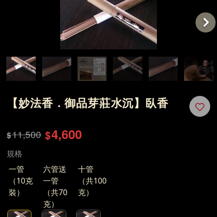
【妙法香．御品芽莊水沉】臥香
4,600
11,500
$
$
規格
一管
六管送
十管
（10克
一管
（共100
裝）
（共70
克）
克）