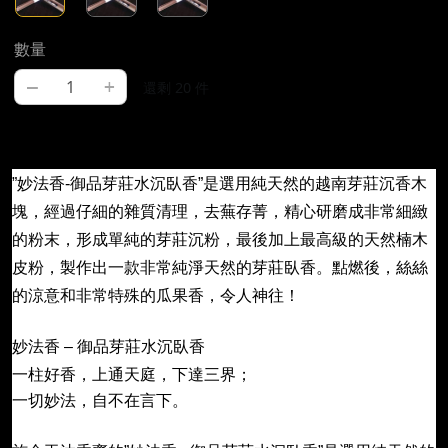
數量
–
+
還剩 20 件
”
妙法香
-
御品芽莊水沉臥香
”
是選用純天然的越南芽莊沉香木
塊，經過仔細的雜質清理，去蕪存菁，精心研磨成非常細緻
的粉末，形成單純的芽莊沉粉，最後加上最高級的天然楠木
皮粉，製作出一款非常純淨天然的芽莊臥香。點燃後，絲絲
的涼意和非常特殊的瓜果香，令人神往！
妙法香
御品芽莊水沉臥香
 – 
一柱好香，上通天庭，下達三界；
一切妙法，自不在言下。