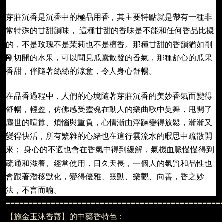
芽莊沉香是沉香中的極品用香，其主要特點就是帶有一種非
常特殊的甘甜韻味，
這種甘甜的香味是不能和任何香品比擬
的，不是玫瑰不是茉莉也不是檀香。那種甘甜的香韻猶如剛
剛切開的水果，可以聞見瓜囊散發的香氣，那種舒心的瓜果
香甜，伴隨著絲絲的涼意，令人身心舒暢。
在品香過程中，人們的心境隨著芽莊沉香的美妙香氣而變得
舒暢，輕盈，仿佛感受靈魂在動人的樂曲歌中曼舞，甩開了
塵世的喧囂、煩惱與重負，心情漸由浮躁變得放鬆，漸漸又
變得快活，所有繁雜的心緒也在這行雲流水的暇思中疏散開
來；
身心的不適也會在香氣中得到緩解，氣機血脈慢慢得到
疏通和滋養。經常使用，日久天長，一個人的氣質和品性也
會跟著潛移默化，變得優雅、靈動、樂觀、向善，香之妙
法，不言而喻。
================================================
【施金玉沐香齋】的中藥香特色：