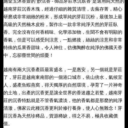
施金玉沐香齋的
妙法香
御品芽莊水沉臥香
是選用純天然的
”
 - 
”
越南芽莊沉香木塊，經過仔細的雜質清理，去蕪存菁，精心
研磨成非常細緻的粉末，形成單純的芽莊沉粉，最後加上最
高級的天然楠木皮粉，製作出一款非常純淨天然的芽莊臥
香。完全没有任何香精味、化學添加物，生聞不會有明顯的
香氣，但是可以感受到涼意，一點燃後，絲絲的涼意和非常
特殊的瓜果香甜味，令人神往，彷佛陶醉在純淨的佛國天香
中，忘卻塵世間的煩憂！
越南有兩大沉香產區最富盛名，一是惠安，另一個就是芽莊
了，芽莊是越南東南部的一個港口城市，依山傍水，氣候宜
人，盛產魚蝦燕窩，得天獨厚的自然環境，孕育了一片神奇
的土地，出產的沉香更是讓全世界的香迷趨之若騖，越南芽
莊的沉香特點就是不管香氣濃淡，他的香氣都是那麼的純淨
清澈，佛家云此種沉香更利於修行養身，使人心無雜念！芽
莊沉香為天然珍稀品，貨源稀缺，得之不易，極具收藏價
值。