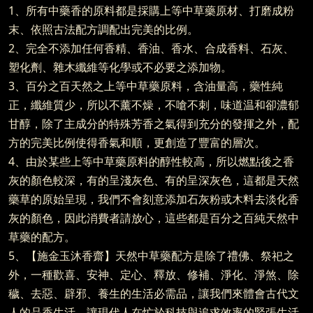
1、所有中藥香的原料都是採購上等中草藥原材、打磨成粉
末、依照古法配方調配出完美的比例。
2、完全不添加任何香精、香油、香水、合成香料、石灰、
塑化劑、雜木纖維等化學或不必要之添加物。
3、百分之百天然之上等中草藥原料，含油量高，藥性純
正，纖維質少，所以不薰不燥，不嗆不刺，味道温和卻濃郁
甘醇，除了主成分的特殊芳香之氣得到充分的發揮之外，配
方的完美比例使得香氣和順，更創造了豐富的層次。
4、由於某些上等中草藥原料的醇性較高，所以燃點後之香
灰的顏色較深，有的呈淺灰色、有的呈深灰色，這都是天然
藥草的原始呈現，我們不會刻意添加石灰粉或木料去淡化香
灰的顏色，因此消費者請放心，這些都是百分之百純天然中
草藥的配方。
5、【施金玉沐香齋】天然中草藥配方是除了禮佛、祭祀之
外，一種歡喜、安神、定心、釋放、修補、淨化、淨煞、除
穢、去惡、辟邪、養生的生活必需品，讓我們來體會古代文
人的品香生活，讓現代人在忙於科技與追求效率的緊張生活