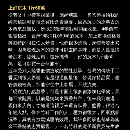
上好沉木 1斤60萬
從老父手中接掌祖業後，施起燻說：「爸爸傳授給我的
經營秘訣就是很會買比會賣重要，因為沉香的原料古沉
木愈來愈難找，所以20幾年前我就開始收集。4年前有
報告指出，台灣1年消耗680噸的沉木，加上市場價格被
科威特的阿拉伯人炒貴，他們很少洗澡，身體會發出異
味，因為發現沉木的香味可以去除臭味，於是大量搜購
老沉木，提煉油精，隨身攜帶。」好的沉木1斤達60
萬，足可以買一台休旅車。
近年受到大陸香低價搶攻的惡性競爭，台灣的傳統手工
香受到很大影響，但是經過衡量後，發現保持品質，儘
管價錢較高，卻能守住中上客層，不致流失。
「現在流行點薰香，可是市面上很多都添加化學物，我
都不敢亂買。以前是媽媽來買香拜拜，後來我到鹿港，
親自來店內，才知道這裡原來還有臥香、盤香，很適合
年輕人點。像在竹科工作的人，壓力都很大，回家點個
沉香，真的有放鬆減壓的效用。我許多同事也都成為施
金玉香舖的忠實顧客。」一名竹科的電子新貴吳先生表