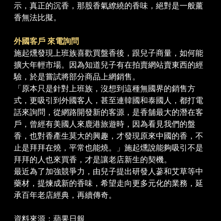
示，真正的沉香，那股香氣繚繞的香味，絕對是一般薰
香無法比擬。
外國客戶 來電詢問
施起燻發現上班族喜歡買盤香後，跟兒子商量，如何能
擴大年輕市場。因為知道兒子有在拍賣網站賣東西的經
驗，於是嘗試將部分商品上網銷售。
「原本只是針對上班族，沒想到這種無國界的銷售方
式，更吸引到外國客人，甚至連韓國和泰國人，都打電
話來詢問，從網路開發新的客源，是香舖最大的潛在客
戶，曾經有美國人來鹿港旅遊時，因為看見我們的盤
香，也對香產生莫大的興趣，才發現原來中國的香，不
止是拜拜在燒，平常也能燒。」施起燻說能夠吸引不是
拜拜的人也來買香，才是讓老店新生的契機。
最近為了加強競爭力，由兒子提出研發人蔘和艾草等中
藥材，提煉成新的香味，希望走向更多元化的業務，延
承百年老店經典，再續傳奇。
資料來源：
蘋果日報