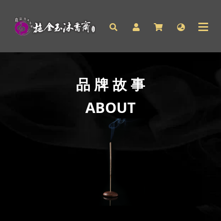
品
牌
故
事
ABOUT