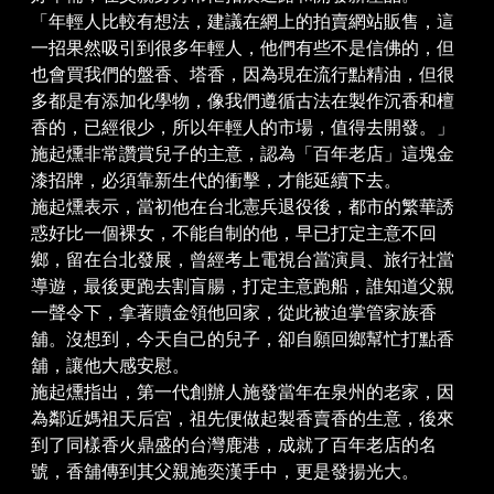
「年輕人比較有想法，建議在網上的拍賣網站販售，這
一招果然吸引到很多年輕人，他們有些不是信佛的，但
也會買我們的盤香、塔香，因為現在流行點精油，但很
多都是有添加化學物，像我們遵循古法在製作沉香和檀
香的，已經很少，所以年輕人的市場，值得去開發。」
施起燻非常讚賞兒子的主意，認為「百年老店」這塊金
漆招牌，必須靠新生代的衝擊，才能延續下去。
施起燻表示，當初他在台北憲兵退役後，都市的繁華誘
惑好比一個裸女，不能自制的他，早已打定主意不回
鄉，留在台北發展，曾經考上電視台當演員、旅行社當
導遊，最後更跑去割盲腸，打定主意跑船，誰知道父親
一聲令下，拿著贖金領他回家，從此被迫掌管家族香
舖。沒想到，今天自己的兒子，卻自願回鄉幫忙打點香
舖，讓他大感安慰。
施起燻指出，第一代創辦人施發當年在泉州的老家，因
為鄰近媽祖天后宮，祖先便做起製香賣香的生意，後來
到了同樣香火鼎盛的台灣鹿港，成就了百年老店的名
號，香舖傳到其父親施奕漢手中，更是發揚光大。