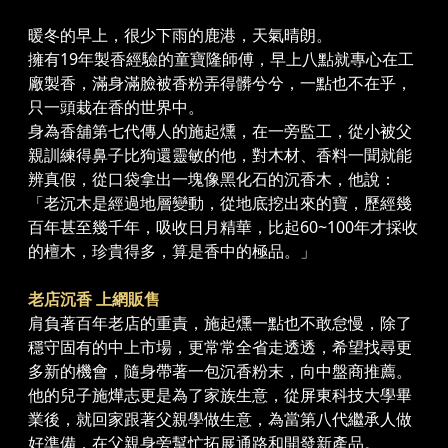
暖冬的早上，很少下雨的鹿港，天氣晴朗。
擁有19年製香經驗的童寶隆師傅，早上八點就專心在工
廠製香，滿身滿臉被香粉弄得髒兮兮，一點也不在乎，
只一頭栽在香的世界中。
身為香舖第七代傳人的施起燻，在一旁監工，從小被父
親訓練得鼻子比狗還靈敏的他，對木材、香料一聞就能
辨真假，從口袋拿出一塊像黑化石的沉香木，他說：
「老沉木是經過地層變動，從地底挖出來的寶，歷經幾
百年甚至幾千年，吸收日月精華，比起60~100年才採收
的檀木，珍貴得多，算是香中的極品。」
老店沉香 上網販售
肩負著百年老店的重責，施起燻一點也不敢怠慢，除了
穩守固有的中上市場，更常常全省走透透，希望找尋更
多新的機會，隨身帶著一包沉香粉末，向中盤商推薦。
他的兒子施燁志更是為了家族生意，從屏東科技大學畢
業後，就回家跟著父親學做生意，為當第八代繼承人做
好準備，在父親身旁幫忙拓展通路和開發新產品。