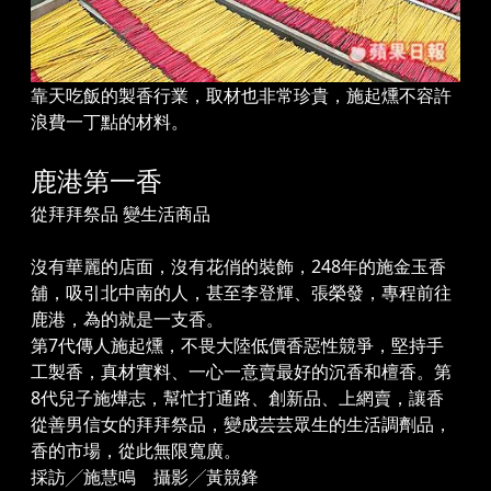
靠天吃飯的製香行業，取材也非常珍貴，施起燻不容許
浪費一丁點的材料。
鹿港第一香
從拜拜祭品 變生活商品
沒有華麗的店面，沒有花俏的裝飾，248年的施金玉香
舖，吸引北中南的人，甚至李登輝、張榮發，專程前往
鹿港，為的就是一支香。
第7代傳人施起燻，不畏大陸低價香惡性競爭，堅持手
工製香，真材實料、一心一意賣最好的沉香和檀香。第
8代兒子施燁志，幫忙打通路、創新品、上網賣，讓香
從善男信女的拜拜祭品，變成芸芸眾生的生活調劑品，
香的市場，從此無限寬廣。
採訪╱施慧鳴 攝影╱黃競鋒