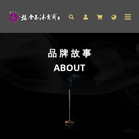
品
牌
故
事
ABOUT