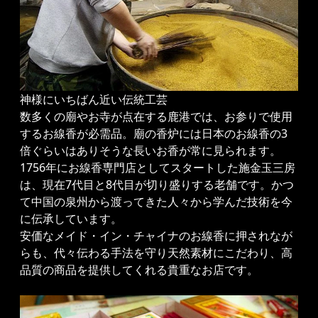
神様にいちばん近い伝統工芸
数多くの廟やお寺が点在する鹿港では、お参りで使用
するお線香が必需品。廟の香炉には日本のお線香の3
倍ぐらいはありそうな長いお香が常に見られます。
1756年にお線香専門店としてスタートした施金玉三房
は、現在7代目と8代目が切り盛りする老舗です。かつ
て中国の泉州から渡ってきた人々から学んだ技術を今
に伝承しています。
安価なメイド・イン・チャイナのお線香に押されなが
らも、代々伝わる手法を守り天然素材にこだわり、高
品質の商品を提供してくれる貴重なお店です。