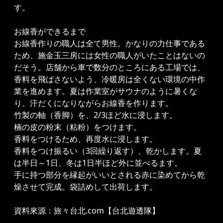
す。
お線香ができるまで
お線香作りの職人は全て男性。かなりの力仕事である
ため、施金玉三房には女性の職人がいたことはないの
だそう。店舗から車で数分のところにある工場では、
香料を飛ばさないよう、冷暖房は全くない環境の中作
業を進めます。夏は作業室がサウナのように暑くな
り、汗だくになりながらお線香を作ります。
竹製の軸（香脚）を、2/3ほど水に浸します。
楠の皮の粉末（粘粉）をつけます。
香料をつけるため、再度水に浸します。
香料をつけ振るい（3回繰り返す）、乾かします。夏
は半日～1日、冬は1日半ほど外に並べるます。
手に持つ部分を縁起がいいとされる赤に染めてから乾
燥させて完成。袋詰めして出荷します。
資料來源：
旅々台北.com【台北遊透隊】