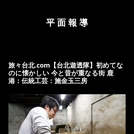
平 面 報 導
旅々台北.com【台北遊透隊】初めてな
のに懐かしい 今と昔が重なる街 鹿
港：伝統工芸：施金玉三房