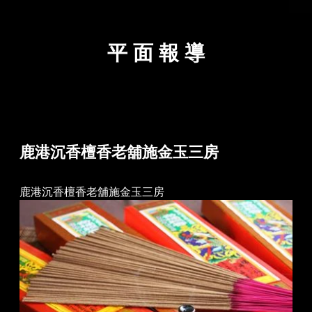
平 面 報 導
鹿港沉香檀香老舖施金玉三房
鹿港沉香檀香老舖施金玉三房