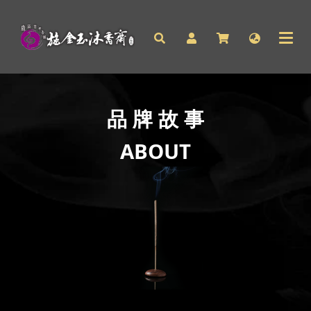
品
牌
故
事
ABOUT