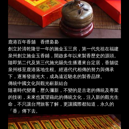
鹿港百年香舖 香煙裊裊
創立於清乾隆廿一年的施金玉三房，第一代先祖在福建
泉州創立施金玉香鋪，開啟多年以來製香歷史的源頭。
隨即第二代及第三代施光賜先生播遷來台定居，香舖從
泉州移至鹿港落地生根。經過代代相傳的努力與傳承
下，逐漸發揚光大，成為遠近馳名的製香品牌。
傳統中國文化與觀光嶄新結合
隨著時代變遷，歷久彌新，不變的是古老的傳統及專業
的技術，未來也冀望藉此的傳統文化，注入新的觀光生
命，不只讓台灣旅客了解，更讓國際都知道，永久的
「香」傳下去。