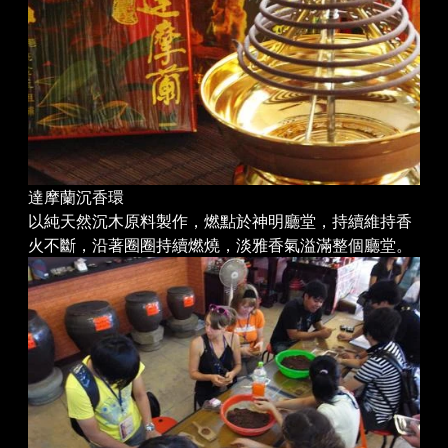
達摩蘭沉香環
以純天然沉木原料製作，燃點於神明廳堂，持續維持香
火不斷，沿著圈圈持續燃燒，淡雅香氣溢滿整個廳堂。