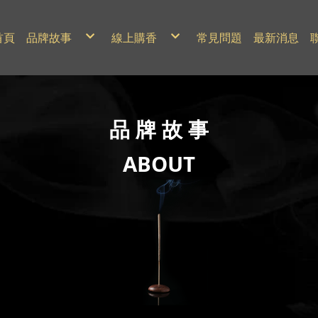
首頁
品牌故事
線上購香
常見問題
最新消息
香文化
全新品牌丨氤聖施
細說製香
代客捐香專區
平面報導
禮盒專區
影音媒體
特價優惠專區
名人來訪
香牌
立香
貢香
24H香環
4H盤香
品
牌
故
事
2H微盤
臥香
一尺
立香
立香
立香
香塔
一尺二
24H香環
24H香環
24H香環
香粉
一尺三
2H微盤
2H微盤
4H盤香
免運費專區
ABOUT
一尺四
臥香
臥香
2H微盤
香道用具
一尺六
香塔
香塔
臥香
沉香系列
香粉
香粉
香粉
檀香系列
中藥本草系列
客戶特殊下單區