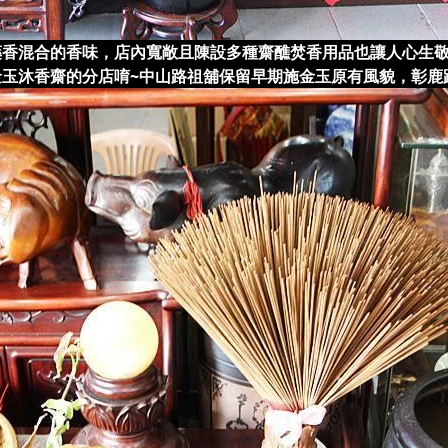
藥香混合的香味，店內寬敞且陳設多種齋醮焚香用品也讓人心生
玉沐香齋的分店唷~中山路祖舖保留早期施金玉原有風貌，彰鹿