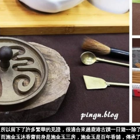
所以留下了許多繁華的見證，很適合來趟鹿港古蹟一日遊~~除
，而施金玉沐香齋前身是施金玉三房，施金玉是百年香舖，傳承