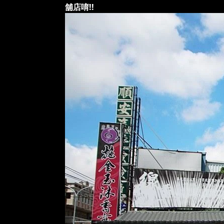
舖店唷!!