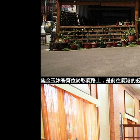
施金玉沐香齋位於彰鹿路上，是前往鹿港的必