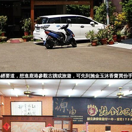
經要道，想進鹿港參觀古蹟或旅遊，可先到施金玉沐香齋買份手