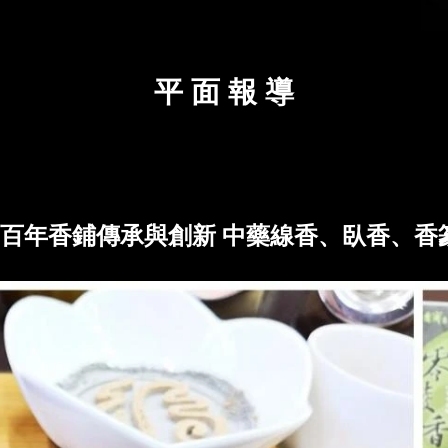
平 面 報 導
 百年香鋪傳承與創新 中藥線香、臥香、香