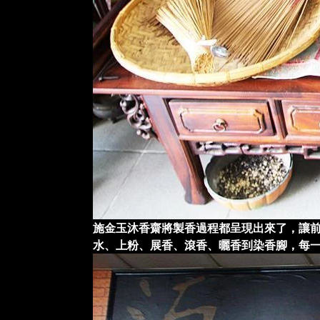
施金玉沐香齋將製香過程都呈現出來了，讓前
水、上粉、展香、滾香、曬香到染香腳，每一